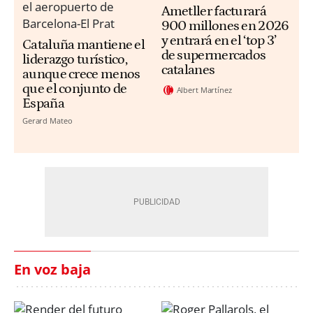
Ametller facturará
900 millones en 2026
y entrará en el ‘top 3’
Cataluña mantiene el
de supermercados
liderazgo turístico,
catalanes
aunque crece menos
que el conjunto de
Albert Martínez
España
Gerard Mateo
En voz baja