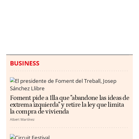
Italia investiga el
Protecció Civil alerta de
hallazgo de bolsas con
un aumento de los
millones en una playa
ahogamientos
de Sicilia
BUSINESS
Foment pide a Illa que "abandone las ideas de
extrema izquierda" y retire la ley que limita
la compra de vivienda
Albert Martínez