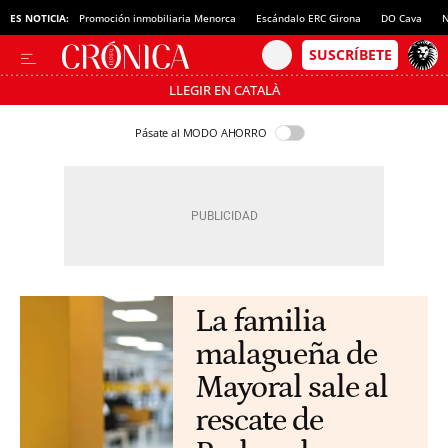
ES NOTICIA:
Promoción inmobiliaria Menorca
Escándalo ERC Girona
DO Cava
N
LLEGIR EN CATALÀ
Pásate al MODO AHORRO
La familia
malagueña de
Mayoral sale al
rescate de