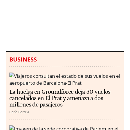
Italia investiga el
Protecció Civil alerta de
hallazgo de bolsas con
un aumento de los
millones en una playa
ahogamientos
de Sicilia
BUSINESS
La huelga en Groundforce deja 50 vuelos
cancelados en El Prat y amenaza a dos
millones de pasajeros
Darío Portela