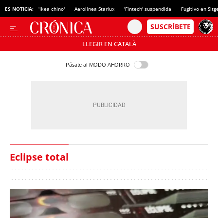
ES NOTICIA:
'Ikea chino'
Aerolínea Starlux
'Fintech' suspendida
Fugitivo en Sitg
LLEGIR EN CATALÀ
Pásate al MODO AHORRO
Eclipse total