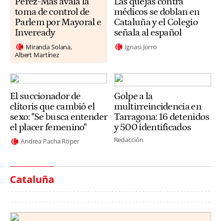
Pérez-Mas avala la
Las quejas contra
toma de control de
médicos se doblan en
Parlem por Mayoral e
Cataluña y el Colegio
Inveready
señala al español
Miranda Solana
Ignasi Jorro
Albert Martínez
El succionador de
Golpe a la
clítoris que cambió el
multirreincidencia en
sexo: "Se busca entender
Tarragona: 16 detenidos
el placer femenino"
y 500 identificados
Redacción
Andrea Pacha Röper
Cataluña