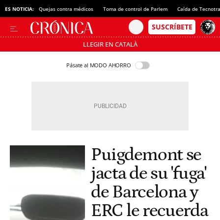
ES NOTICIA:
Quejas contra médicos
Toma de control de Parlem
Caída de Tecnotr
LLEGIR EN CATALÀ
Pásate al MODO AHORRO
Puigdemont se
jacta de su 'fuga'
de Barcelona y
ERC le recuerda