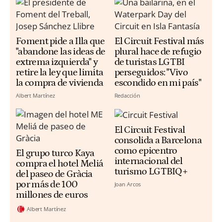
Foment pide a Illa que
El Circuit Festival más
"abandone las ideas de
plural hace de refugio
extrema izquierda" y
de turistas LGTBI
retire la ley que limita
perseguidos: "Vivo
la compra de vivienda
escondido en mi país"
Albert Martínez
Redacción
El Circuit Festival
consolida a Barcelona
como epicentro
El grupo turco Kaya
internacional del
compra el hotel Meliá
turismo LGTBIQ+
del paseo de Gràcia
por más de 100
Joan Arcos
millones de euros
Albert Martínez