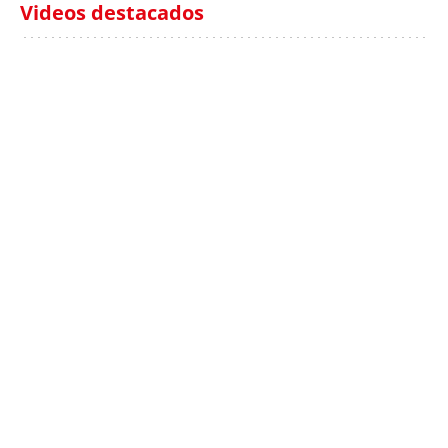
Videos destacados
Italia investiga el
Protecció Civil alerta de
hallazgo de bolsas con
un aumento de los
millones en una playa
ahogamientos
de Sicilia