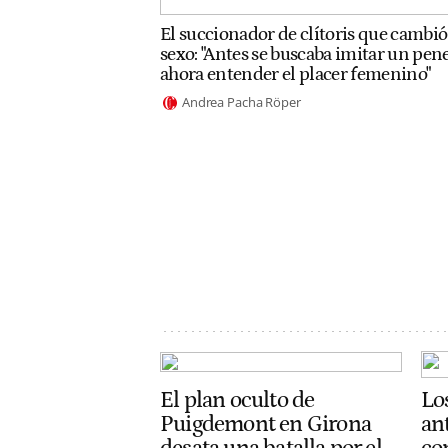
El succionador de clítoris que cambió
sexo: "Antes se buscaba imitar un pene
ahora entender el placer femenino"
Andrea Pacha Röper
El plan oculto de
Lo
Puigdemont en Girona
an
desata una batalla por el
co