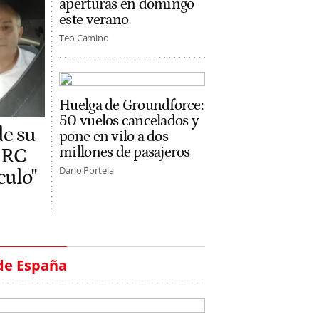
aperturas en domingo
este verano
Teo Camino
Huelga de Groundforce:
50 vuelos cancelados y
de su
pone en vilo a dos
millones de pasajeros
 ERC
Darío Portela
ículo"
de España