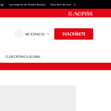
riga
Las mujeres de Onofre Bouvila
Ruta fácil de montaña
Nuevo tresmil de los Pir
CLUB CRÓNICA GLOBAL