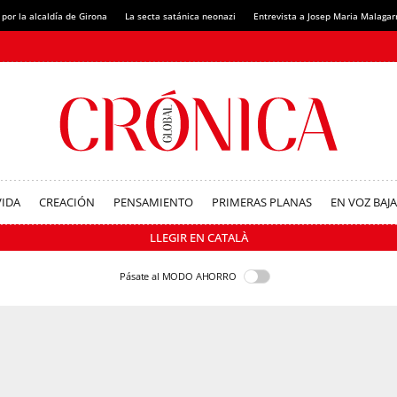
 por la alcaldía de Girona
La secta satánica neonazi
Entrevista a Josep Maria Malagar
VIDA
CREACIÓN
PENSAMIENTO
PRIMERAS PLANAS
EN VOZ BAJA
LLEGIR EN CATALÀ
Pásate al MODO AHORRO