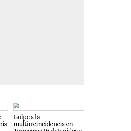
e
Golpe a la
ris
multirreincidencia en
Tarragona: 16 detenidos y