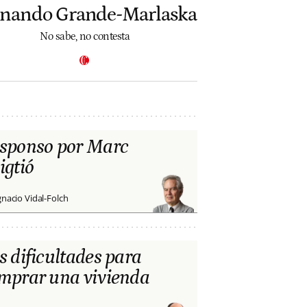
rnando Grande-Marlaska
No sabe, no contesta
sponso por Marc
igtió
gnacio Vidal-Folch
s dificultades para
mprar una vivienda