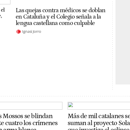
 el
Las quejas contra médicos se doblan
,
en Cataluña y el Colegio señala a la
lengua castellana como culpable
Ignasi Jorro
s Mossos se blindan
Más de mil catalanes s
te cuatro los crímenes
suman al proyecto Sola
n arma blanca
que investiga el eclipse