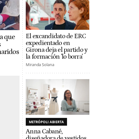
El excandidato de ERC
ta que
expedientado en
s
Girona deja el partido y
maridos
la formación 'lo borra'
Miranda Solana
METRÓPOLI ABIERTA
Anna Cabané,
diseñadora de vestidos