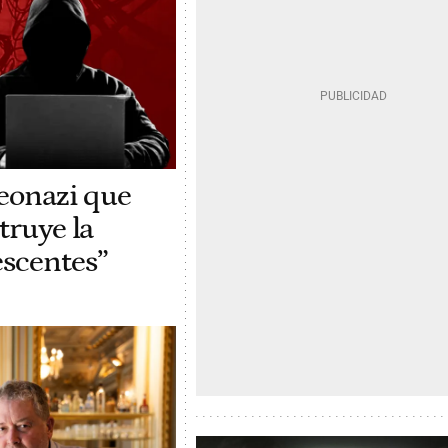
neonazi que
truye la
scentes”