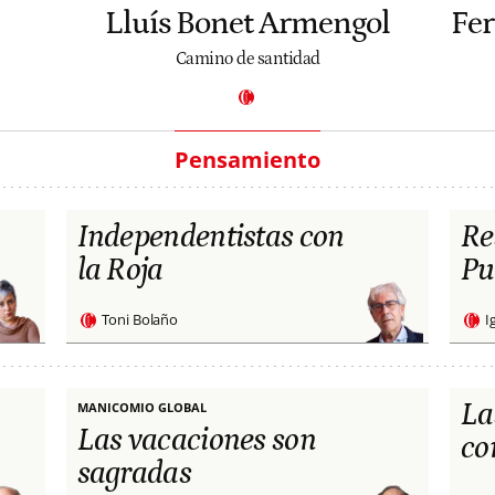
Lluís Bonet Armengol
Fe
Camino de santidad
Pensamiento
Independentistas con
Re
la Roja
Pu
Toni Bolaño
I
La
MANICOMIO GLOBAL
Las vacaciones son
co
sagradas