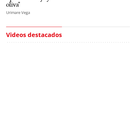
oliva"
Urimare Vega
Videos destacados
Italia investiga el
Protecció Civil alerta de