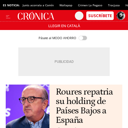
ES NOTICIA:
Junts acorrala a Comín
Wallapop
Crimen La Pegaso
Tracjusa
H
LLEGIR EN CATALÀ
Pásate al MODO AHORRO
Roures repatria
su holding de
Países Bajos a
España